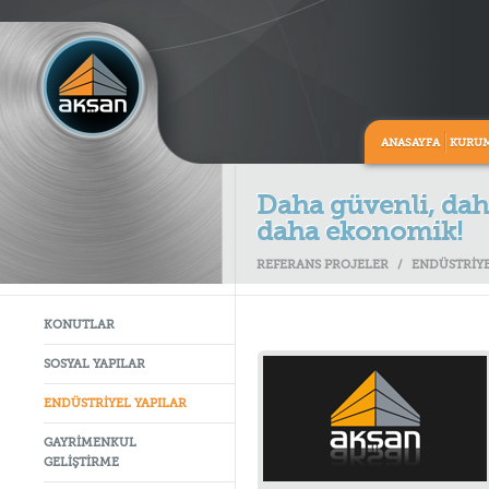
ANASAYFA
KURU
Daha güvenli, daha
daha ekonomik!
REFERANS PROJELER
/
ENDÜSTRİYE
KONUTLAR
SOSYAL YAPILAR
ENDÜSTRİYEL YAPILAR
GAYRİMENKUL
GELİŞTİRME