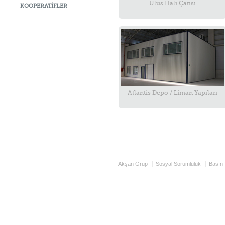
Ulus Hali Çatısı
KOOPERATİFLER
Atlantis Depo / Liman Yapıları
Akşan Grup
Sosyal Sorumluluk
Basın 