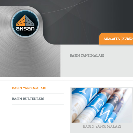
ANASAYFA
KURU
BASIN YANSIMALARI
BASIN YANSIMALARI
BASIN BÜLTENLERİ
BASIN YANSIMALARI