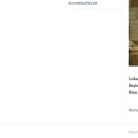
KOOPERATİFLER
Loka
Başl
Bina
Roman
Akşan