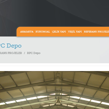
ANASAYFA
KURUMSAL
ÇELİK YAPI
YEŞİL YAPI
REFERANS PROJELE
C Depo
RANS PROJELER
/
RPC Depo