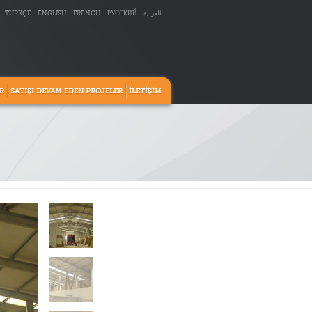
TÜRKÇE
ENGLISH
FRENCH
РУССКИЙ
العربية
R
SATIŞI DEVAM EDEN PROJELER
İLETİŞİM