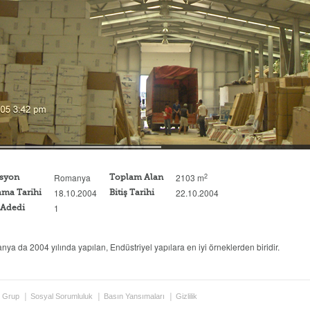
2
Romanya
2103 m
syon
Toplam Alan
18.10.2004
22.10.2004
ama Tarihi
Bitiş Tarihi
1
 Adedi
ya da 2004 yılında yapılan, Endüstriyel yapılara en iyi örneklerden biridir.
 Grup
Sosyal Sorumluluk
Basın Yansımaları
Gizlilik