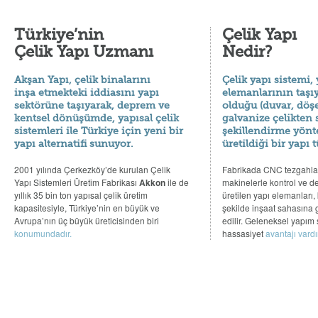
Türkiye’nin
Çelik Yapı
Çelik Yapı Uzmanı
Nedir?
Akşan Yapı, çelik binalarını
Çelik yapı sistemi, 
inşa etmekteki iddiasını yapı
elemanlarının taşıy
sektörüne taşıyarak, deprem ve
olduğu (duvar, döş
kentsel dönüşümde, yapısal çelik
galvanize çelikten
sistemleri ile Türkiye için yeni bir
şekillendirme yönt
yapı alternatifi sunuyor.
üretildiği bir yapı 
2001 yılında Çerkezköy’de kurulan Çelik
Fabrikada CNC tezgahl
Yapı Sistemleri Üretim Fabrikası
Akkon
ile de
makinelerle kontrol ve d
yıllık 35 bin ton yapısal çelik üretim
üretilen yapı elemanları, 
kapasitesiyle, Türkiye’nin en büyük ve
şekilde inşaat sahasına g
Avrupa’nın üç büyük üreticisinden biri
edilir. Geleneksel yapım
konumundadır.
hassasiyet
avantajı vardır