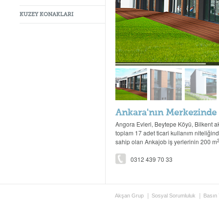
KUZEY KONAKLARI
Ankara'nın Merkezinde Ç
Angora Evleri, Beytepe Köyü, Bilkent a
toplam 17 adet ticari kullanım niteliğin
sahip olan Ankajob iş yerlerinin 200 m
0312 439 70 33
Akşan Grup
Sosyal Sorumluluk
Basın 