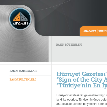
ANASAYFA
KURU
BASIN BÜLTENLERİ
BASIN YANSIMALARI
Hürriyet Gazetes
“Sign of the City
BASIN BÜLTENLERİ
“Türkiye’nin En İy
Hürriyet Gazetesi’nin geleneksel Sign o
farklı kategoride, Türkiye’nin önde gele
35.Sokak ödüllerine bir yenisini daha e