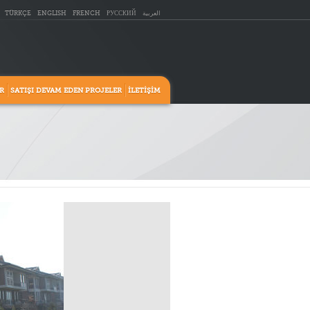
TÜRKÇE
ENGLISH
FRENCH
РУССКИЙ
العربية
R
SATIŞI DEVAM EDEN PROJELER
İLETİŞİM