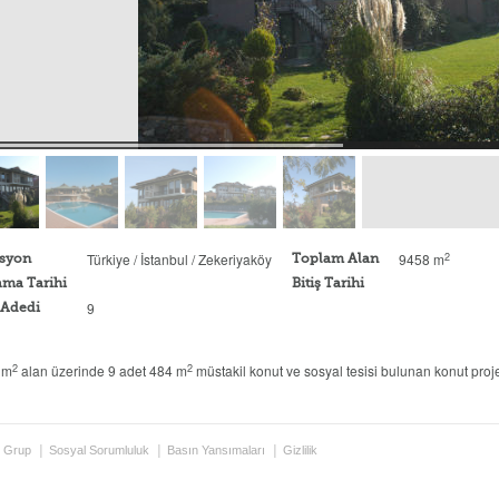
2
Türkiye / İstanbul / Zekeriyaköy
9458 m
syon
Toplam Alan
ama Tarihi
Bitiş Tarihi
9
 Adedi
2
2
 m
alan üzerinde 9 adet 484 m
müstakil konut ve sosyal tesisi bulunan konut proje
 Grup
Sosyal Sorumluluk
Basın Yansımaları
Gizlilik