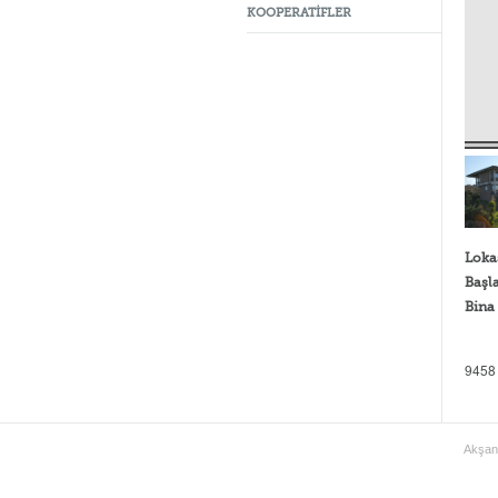
KOOPERATİFLER
Loka
Başl
Bina
9458
Akşan