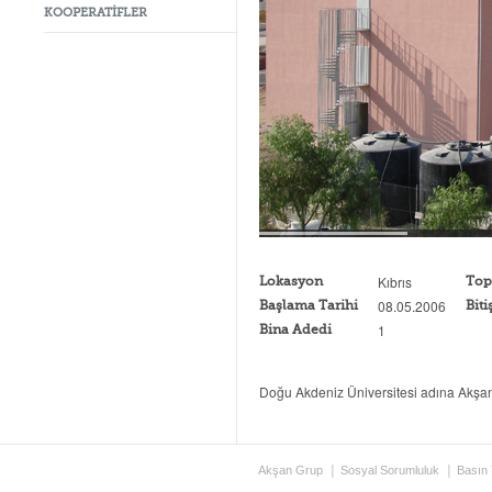
KOOPERATİFLER
Kıbrıs
Lokasyon
Top
08.05.2006
Başlama Tarihi
Biti
1
Bina Adedi
Doğu Akdeniz Üniversitesi adına Akşan Y
Akşan Grup
Sosyal Sorumluluk
Basın 