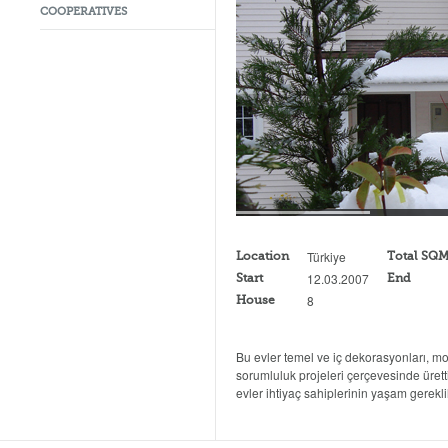
COOPERATIVES
Türkiye
Location
Total SQ
12.03.2007
Start
End
8
House
Bu evler temel ve iç dekorasyonları, m
sorumluluk projeleri çerçevesinde ürettiğ
evler ihtiyaç sahiplerinin yaşam gereklil