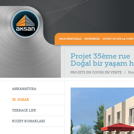
PAGE PRINCIPALE
ENTREPRISE
QU’EST CE QUE LA CONS
Projet 35ème rue
Doğal bir yaşam h
PROJETS EN COURS EN VENTE
/
Pro
ANKANATURA
35. SOKAK
TERRACE LIFE
KUZEY KONAKLARI