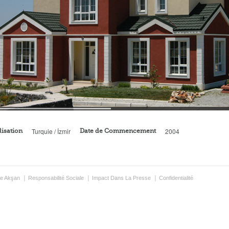
Turquie / İzmir
2004
lisation
Date de Commencement
e Akşan
Responsabilité Sociale
Impact Dans La Presse
Confidentialité