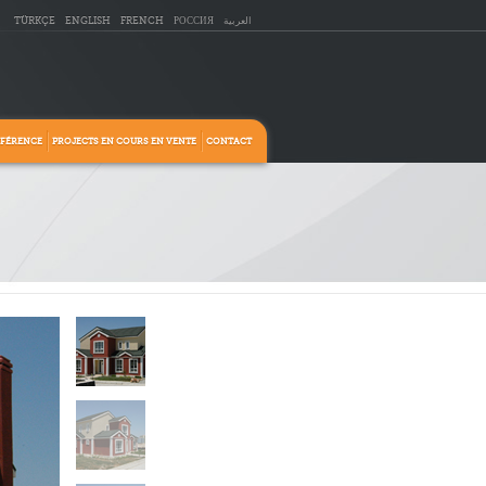
TÜRKÇE
ENGLISH
FRENCH
РОССИЯ
العربية
ÉFÉRENCE
PROJECTS EN COURS EN VENTE
CONTACT