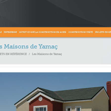
LE
ENTREPRISE
QU’EST CE QUE LA CONSTRUCTION EN ACIER
CONSTRUCTION VERTE
PROJETS EN R
s Maisons de Yamaç
ETS EN RÉFÉRENCE
/
Les Maisons de Yamaç