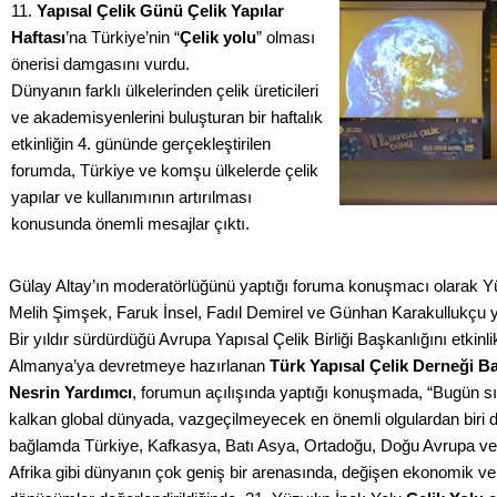
11.
Yapısal Çelik Günü Çelik Yapılar
Haftası
’na Türkiye’nin “
Çelik yolu
” olması
önerisi damgasını vurdu.
Dünyanın farklı ülkelerinden çelik üreticileri
ve akademisyenlerini buluşturan bir haftalık
etkinliğin 4. gününde gerçekleştirilen
forumda, Türkiye ve komşu ülkelerde çelik
yapılar ve kullanımının artırılması
konusunda önemli mesajlar çıktı.
Gülay Altay’ın moderatörlüğünü yaptığı foruma konuşmacı olarak Yü
Melih Şimşek, Faruk İnsel, Fadıl Demirel ve Günhan Karakullukçu ye
Bir yıldır sürdürdüğü Avrupa Yapısal Çelik Birliği Başkanlığını etkinl
Almanya’ya devretmeye hazırlanan
Türk Yapısal Çelik Derneği Ba
Nesrin Yardımcı
, forumun açılışında yaptığı konuşmada, “Bugün sın
kalkan global dünyada, vazgeçilmeyecek en önemli olgulardan biri 
bağlamda Türkiye, Kafkasya, Batı Asya, Ortadoğu, Doğu Avrupa ve
Afrika gibi dünyanın çok geniş bir arenasında, değişen ekonomik ve 