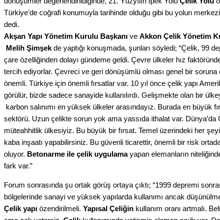
dönüşümler değerlendirildiğinde, 21. Yüzyılın İpek Yolu
Çelik Yolu
o
Türkiye’de coğrafi konumuyla tarihinde olduğu gibi bu yolun merkez
dedi.
Akşan Yapı Yönetim Kurulu Başkanı
ve
Akkon Çelik Yönetim K
Melih Şimşek
de yaptığı konuşmada, şunları söyledi; “Çelik, 99 
çare özelliğinden dolayı gündeme geldi. Çevre ülkeler hız faktöründ
tercih ediyorlar. Çevreci ve geri dönüşümlü olması genel bir soruna 
önemli. Türkiye için önemli fırsatlar var. 10 yıl önce çelik yapı Ameri
görülür, bizde sadece sanayide kullanılırdı. Gelişmekte olan bir ülkey
karbon salınımı en yüksek ülkeler arasındayız. Burada en büyük fı
sektörü. Uzun çelikte sorun yok ama yassıda ithalat var. Dünya’da 
müteahhitlik ülkesiyiz. Bu büyük bir fırsat. Temel üzerindeki her şey
kaba inşaatı yapabilirsiniz. Bu güvenli ticarettir, önemli bir risk orta
oluyor.
Betonarme ile çelik uygulama
yapan elemanların niteliğind
fark var.”
Forum sonrasında şu ortak görüş ortaya çıktı; “1999 depremi sonra
bölgelerinde sanayi ve yüksek yapılarda kullanımı ancak düşünülm
Çelik yapı
özendirilmeli.
Yapısal Çeliğin
kullanım oranı artmalı. Belir