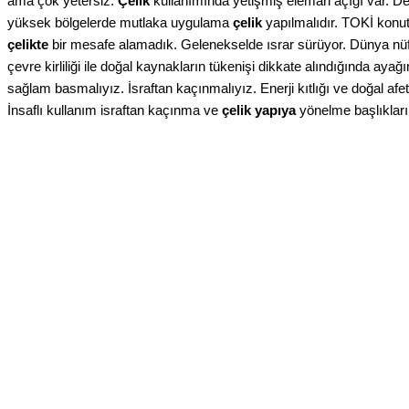
ama çok yetersiz.
Çelik
kullanımında yetişmiş eleman açığı var. De
yüksek bölgelerde mutlaka uygulama
çelik
yapılmalıdır. TOKİ konu
çelikte
bir mesafe alamadık. Gelenekselde ısrar sürüyor. Dünya nüf
çevre kirliliği ile doğal kaynakların tükenişi dikkate alındığında aya
sağlam basmalıyız. İsraftan kaçınmalıyız. Enerji kıtlığı ve doğal afe
İnsaflı kullanım israftan kaçınma ve
çelik yapıya
yönelme başlıkları 