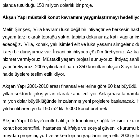
planda tutulduğu 150 milyon dolarlık bir proje.
Akşan Yapı müstakil konut kavramını yaygınlaştırmayı hedefliyo
Melih Şimşek, ‘Villa kavramı lüks değil bir ihtiyaçtır ve herkesin hakk
yaşam tarzı olarak toprağa yakın, tabiata dokunur az katlı yapılar
edeceğiz. Villa, konak, yalı isimleri elit ve lüks yaşamı simgeler ol
karşı bir duruşumuz var. İnsani bir ihtiyaca çözüm üretiyoruz. Az katl
hizmet vermiyoruz. Müstakil yaşam projesi sunuyoruz. İhtiyaç sahi
yapı üretiyoruz. 2005 yılından itibaren 350 konuttan oluşan 8 ayrı koop
halde üyelere teslim ettik’ diyor.
Akşan Yapı 2001-2010 arası finansal verilerine göre 60 kat büyüdü.
yılları sektörde çıkış yılları olarak kabul ediliyor. Anlaşması tamam
milyon dolar büyüklüğünde imzalanmış yeni projelere başlanacak. 
yıldan itibaren yılda 150 m2 lik 5.000 konut üretmek.
Akşan Yapı Türkiye’nin ilk hafif çelik konutunu, sağlık tesisini, okulu
konut kooperatifini, hastanesini, itfaiye ve sosyal güvenlik kurumu b
meydan projesini, yurt ve askeri lojman yapılarını inşa etti. 2006 yıl