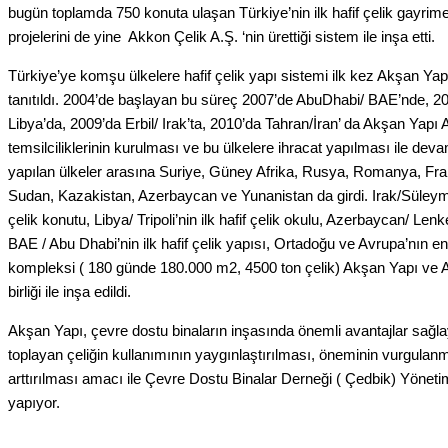
bugün toplamda 750 konuta ulaşan Türkiye’nin ilk hafif çelik gayrime
projelerini de yine Akkon Çelik A.Ş. ‘nin ürettiği sistem ile inşa etti.
Türkiye’ye komşu ülkelere hafif çelik yapı sistemi ilk kez Akşan Yap
tanıtıldı. 2004’de başlayan bu süreç 2007’de AbuDhabi/ BAE’nde, 200
Libya’da, 2009’da Erbil/ Irak’ta, 2010’da Tahran/İran’ da Akşan Yapı A
temsilciliklerinin kurulması ve bu ülkelere ihracat yapılması ile devam
yapılan ülkeler arasına Suriye, Güney Afrika, Rusya, Romanya, Fr
Sudan, Kazakistan, Azerbaycan ve Yunanistan da girdi. Irak/Süleyman
çelik konutu, Libya/ Tripoli’nin ilk hafif çelik okulu, Azerbaycan/ Lenker
BAE / Abu Dhabi’nin ilk hafif çelik yapısı, Ortadoğu ve Avrupa’nın en
kompleksi ( 180 günde 180.000 m2, 4500 ton çelik) Akşan Yapı ve A
birliği ile inşa edildi.
Akşan Yapı, çevre dostu binaların inşasında önemli avantajlar sağl
toplayan çeliğin kullanımının yaygınlaştırılması, öneminin vurgulanm
arttırılması amacı ile Çevre Dostu Binalar Derneği ( Çedbik) Yönet
yapıyor.