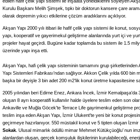
edilen hafif çelik yapı sistemi ile inşaata yöneldiklerini söyleyen A
Kurulu Başkanı Melih Şimşek, tıpkı bir doktorun kansere çare aram
olarak depremin yıkıcı etkilerine çözüm aradıklarını açıklıyor.
Akşan Yapı 2000 yılı itibari ile hafif çelik yapı sistemi ile konut, sosy
yapı, kooperatif ve gayerimekul geliştirme alanlarında yurt içi ve yu
projeler hayat geçirdi. Bugüne kadar toplamda bu sistem ile 1.5 mil
üzerinde yapı inşa etti.
Akşan Yapı, hafi çelik yapı sisteminin tamamını grup şirketlerinden 
Yapı Sistemleri Fabrikası’ndan sağlıyor. Akkon Çelik yılda 600 bin m
başka bir deyişle 3 bin adet 200 m2’lik konut üretme kapasitesine s
2005 yılından beri Edirne Enez, Ankara İncek, İzmir Kemalpaşa’da 
oluşan 8 ayrı kooperatifi kullanılır halde üyelere teslim eden son ol
Ankaville ve Muğla Göcek’te Terrace Life gayrimenkul geliştirme proj
teslim inşa eden Akşan Yapı, İzmir Ulukent’te yeni bir konut projesi
geçirmeye hazırlanıyor. 550 müstakil konut ve 5 tipten oluşan İzmir 
Sokak
. Ulusal mimarlık ödüllü mimar Mehmet Kütükçüoğlu’ nun imza
alanlardan oluşan, gerçek komşuluk ilişkilerinin kurulabileceği, ener